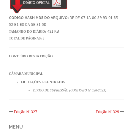
CÓDIGO HASH MD5 DO ARQUIVO:
DE-DF-07-1A-80-39-9D-01-85-
52-B1-E8-DA-5E-31-5D
431 KB
TAMANHO DO DIÁRIO:
TOTAL DE PÁGINAS:
2
CONTEÚDO DESTA EDIÇÃO
CÂMARA MUNICIPAL
LICITAÇÕES E CONTRATOS
TERMO DE SUPRESSÃO (CONTRATO Nº 028/2023)
Post
Edição Nº 327
Edição Nº 329
navigation
MENU