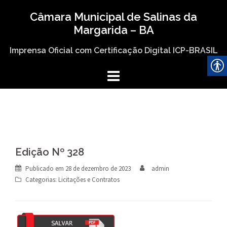
Skip
Câmara Municipal de Salinas da
to
Margarida – BA
content
Imprensa Oficial com Certificação Digital ICP-BRASIL
Edição Nº 328
Publicado em
28 de dezembro de 2023
admin
Categorias:
Licitações e Contratos