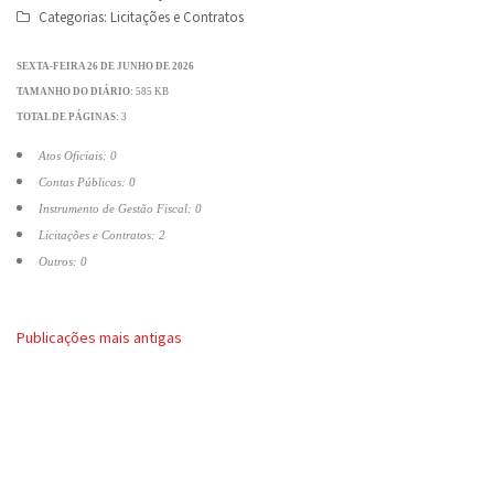
Categorias:
Licitações e Contratos
SEXTA-FEIRA 26 DE JUNHO DE 2026
TAMANHO DO DIÁRIO:
585 KB
TOTAL DE PÁGINAS:
3
Atos Oficiais: 0
Contas Públicas: 0
Instrumento de Gestão Fiscal: 0
Licitações e Contratos: 2
Outros: 0
Navegação
Publicações mais antigas
por
posts