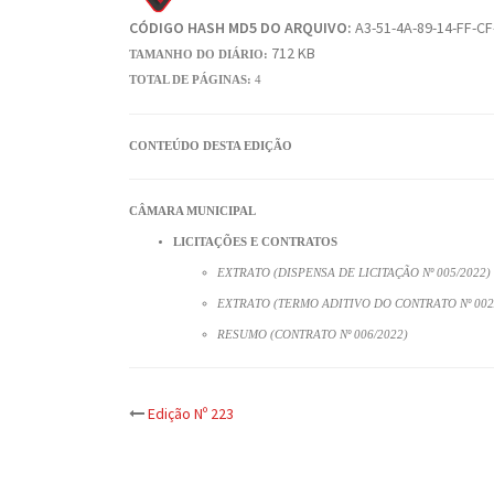
CÓDIGO HASH MD5 DO ARQUIVO:
A3-51-4A-89-14-FF-CF
712 KB
TAMANHO DO DIÁRIO:
TOTAL DE PÁGINAS:
4
CONTEÚDO DESTA EDIÇÃO
CÂMARA MUNICIPAL
LICITAÇÕES E CONTRATOS
EXTRATO (DISPENSA DE LICITAÇÃO Nº 005/2022)
EXTRATO (TERMO ADITIVO DO CONTRATO Nº 002
RESUMO (CONTRATO Nº 006/2022)
Post
Edição Nº 223
navigation