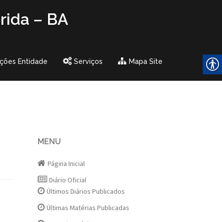
rida – BA
ções Entidade
Serviços
Mapa Site
MENU
Página Inicial
Diário Oficial
Últimos Diários Publicados
Últimas Matérias Publicadas