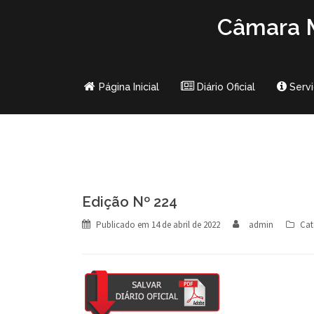
Skip
Câmara M
to
content
Página Inicial
Diário Oficial
Serv
Edição Nº 224
Publicado em
14 de abril de 2022
admin
Cat