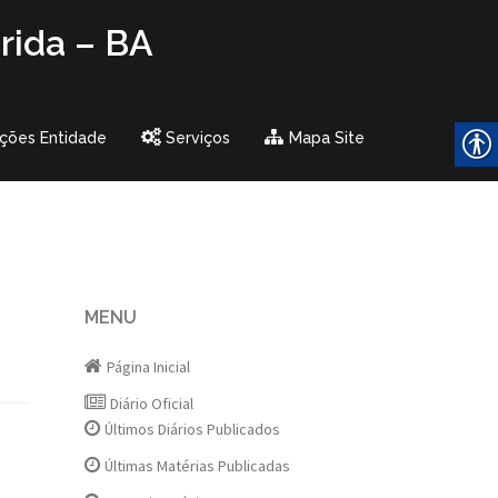
rida – BA
ções Entidade
Serviços
Mapa Site
MENU
Página Inicial
Diário Oficial
Últimos Diários Publicados
Últimas Matérias Publicadas