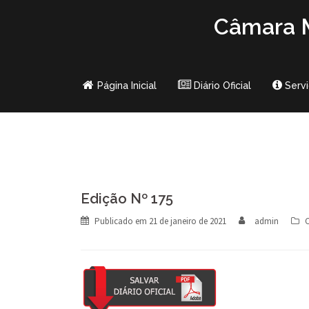
Skip
Câmara M
to
content
Página Inicial
Diário Oficial
Serv
Edição Nº 175
Publicado em
21 de janeiro de 2021
admin
C