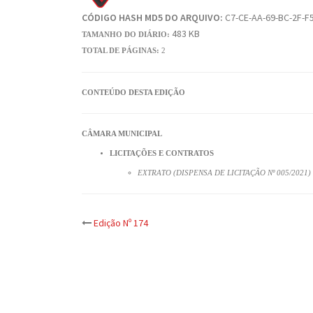
CÓDIGO HASH MD5 DO ARQUIVO:
C7-CE-AA-69-BC-2F-F
483 KB
TAMANHO DO DIÁRIO:
TOTAL DE PÁGINAS:
2
CONTEÚDO DESTA EDIÇÃO
CÂMARA MUNICIPAL
LICITAÇÕES E CONTRATOS
EXTRATO (DISPENSA DE LICITAÇÃO Nº 005/2021)
Post
Edição Nº 174
navigation