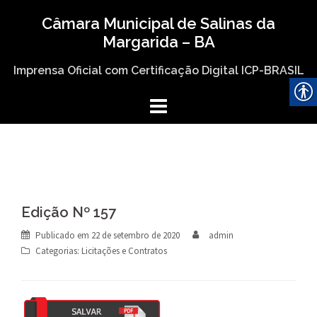
Skip
Câmara Municipal de Salinas da
to
Margarida – BA
content
Imprensa Oficial com Certificação Digital ICP-BRASIL
Edição Nº 157
Publicado em
22 de setembro de 2020
admin
Categorias:
Licitações e Contratos