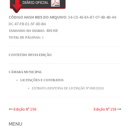
CÓDIGO HASH MD5 DO ARQUIVO:
54-CD-46-8A-B7-07-4B-4B-44-
DC-47-FB-D1-5F-8D-BA
486 KB
TAMANHO DO DIÁRIO:
TOTAL DE PÁGINAS:
3
CONTEÚDO DESTA EDIÇÃO
CÂMARA MUNICIPAL
LICITAÇÕES E CONTRATOS
EXTRATO (DISPENSA DE LICITAÇÃO Nº 008/2020)
Post
Edição Nº 156
Edição Nº 158
navigation
MENU