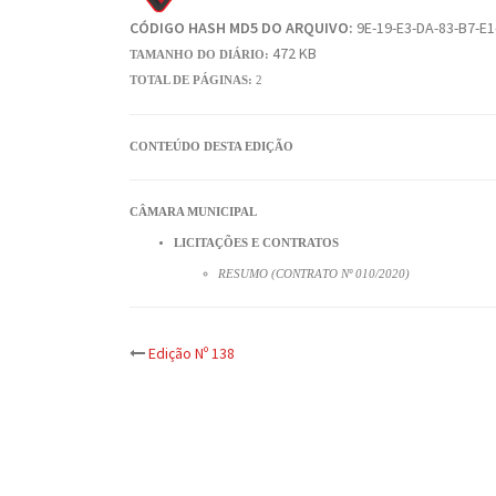
CÓDIGO HASH MD5 DO ARQUIVO:
9E-19-E3-DA-83-B7-E1
472 KB
TAMANHO DO DIÁRIO:
TOTAL DE PÁGINAS:
2
CONTEÚDO DESTA EDIÇÃO
CÂMARA MUNICIPAL
LICITAÇÕES E CONTRATOS
RESUMO (CONTRATO Nº 010/2020)
Post
Edição Nº 138
navigation