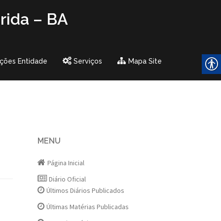
rida – BA
ções Entidade
Serviços
Mapa Site
MENU
Página Inicial
Diário Oficial
Últimos Diários Publicados
Últimas Matérias Publicadas