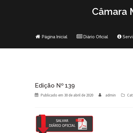
Skip
Câmara M
to
content
Página Inicial
Diário Oficial
Serv
Edição Nº 139
Publicado em
30 de abril de 2020
admin
Cat