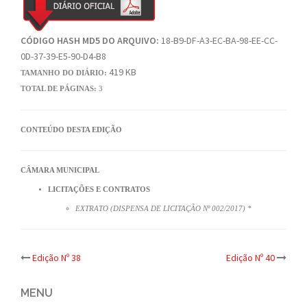
CÓDIGO HASH MD5 DO ARQUIVO:
18-B9-DF-A3-EC-BA-98-EE-CC-
0D-37-39-E5-90-D4-B8
419 KB
TAMANHO DO DIÁRIO:
TOTAL DE PÁGINAS:
3
CONTEÚDO DESTA EDIÇÃO
CÂMARA MUNICIPAL
LICITAÇÕES E CONTRATOS
EXTRATO (DISPENSA DE LICITAÇÃO Nº 002/2017) *
Post
Edição Nº 38
Edição Nº 40
navigation
MENU