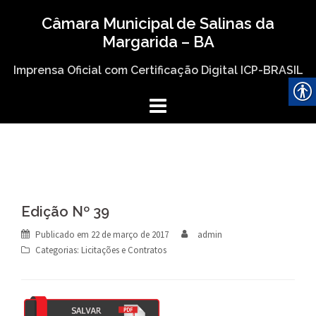
Skip
Câmara Municipal de Salinas da
to
Margarida – BA
content
Imprensa Oficial com Certificação Digital ICP-BRASIL
Edição Nº 39
Publicado em
22 de março de 2017
admin
Categorias:
Licitações e Contratos