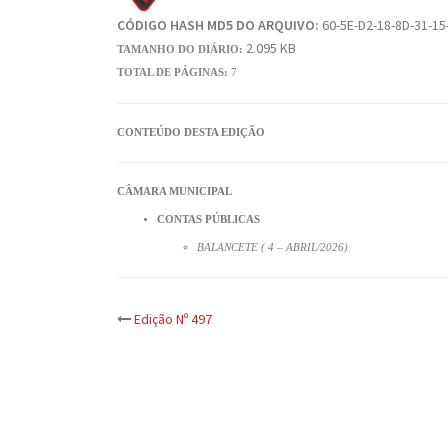
CÓDIGO HASH MD5 DO ARQUIVO:
60-5E-D2-18-8D-31-15
2.095 KB
TAMANHO DO DIÁRIO:
TOTAL DE PÁGINAS:
7
CONTEÚDO DESTA EDIÇÃO
CÂMARA MUNICIPAL
CONTAS PÚBLICAS
BALANCETE ( 4 – ABRIL/2026)
Post
Edição Nº 497
navigation