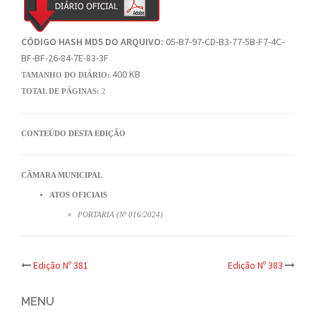
CÓDIGO HASH MD5 DO ARQUIVO:
05-B7-97-CD-B3-77-5B-F7-4C-
BF-BF-26-84-7E-83-3F
400 KB
TAMANHO DO DIÁRIO:
TOTAL DE PÁGINAS:
2
CONTEÚDO DESTA EDIÇÃO
CÂMARA MUNICIPAL
ATOS OFICIAIS
PORTARIA (Nº 016/2024)
Post
Edição Nº 381
Edição Nº 383
navigation
MENU