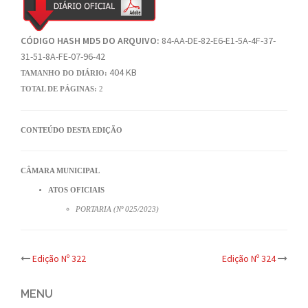
CÓDIGO HASH MD5 DO ARQUIVO:
84-AA-DE-82-E6-E1-5A-4F-37-
31-51-8A-FE-07-96-42
404 KB
TAMANHO DO DIÁRIO:
TOTAL DE PÁGINAS:
2
CONTEÚDO DESTA EDIÇÃO
CÂMARA MUNICIPAL
ATOS OFICIAIS
PORTARIA (Nº 025/2023)
Post
Edição Nº 322
Edição Nº 324
navigation
MENU