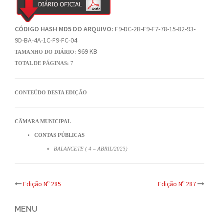
CÓDIGO HASH MD5 DO ARQUIVO:
F9-DC-2B-F9-F7-78-15-82-93-
9D-BA-4A-1C-F9-FC-04
969 KB
TAMANHO DO DIÁRIO:
TOTAL DE PÁGINAS:
7
CONTEÚDO DESTA EDIÇÃO
CÂMARA MUNICIPAL
CONTAS PÚBLICAS
BALANCETE ( 4 – ABRIL/2023)
Post
Edição Nº 285
Edição Nº 287
navigation
MENU