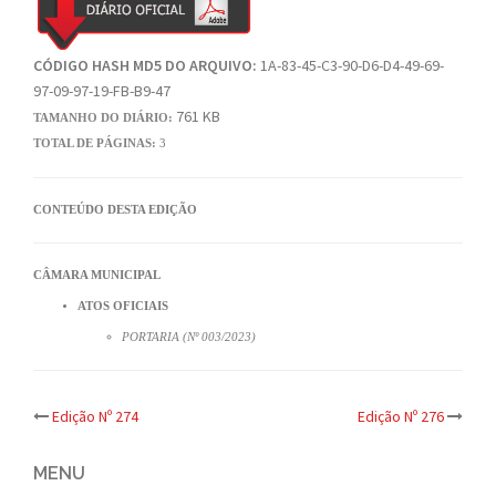
CÓDIGO HASH MD5 DO ARQUIVO:
1A-83-45-C3-90-D6-D4-49-69-
97-09-97-19-FB-B9-47
761 KB
TAMANHO DO DIÁRIO:
TOTAL DE PÁGINAS:
3
CONTEÚDO DESTA EDIÇÃO
CÂMARA MUNICIPAL
ATOS OFICIAIS
PORTARIA (Nº 003/2023)
Post
Edição Nº 274
Edição Nº 276
navigation
MENU