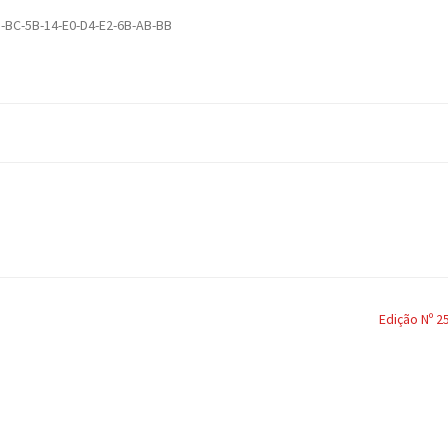
D-BC-5B-14-E0-D4-E2-6B-AB-BB
Edição Nº 2