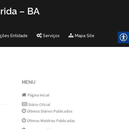
rida – BA
ções Entidade
Serviços
Mapa Site
MENU
Página Inicial
Diário Oficial
Últimos Diários Publicados
Últimas Matérias Publicadas