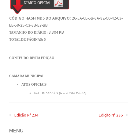
CÓDIGO HASH MD5 DO ARQUIVO:
26-5A-0E-5B-8A-82-C0-42-03-
EE-58-25-C3-3B-E7-BB
3.304 KB
TAMANHO DO DIÁRIO:
TOTAL DE PÁGINAS:
5
CONTEÚDO DESTA EDIÇÃO
CÂMARA MUNICIPAL
ATOS OFICIAIS
ATA DE SESSÃO (6 – JUNHO/2022)
Post
Edição Nº 234
Edição Nº 236
navigation
MENU