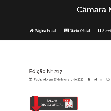
Skip
Câmara M
to
content
Página Inicial
Diário Oficial
Serv
Edição Nº 217
Publicado em
23 de fevereiro de 2022
admin