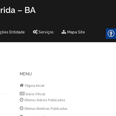
rida – BA
ções Entidade
Serviços
Mapa Site
MENU
Página Inicial
Diário Oficial
Últimos Diários Publicados
Últimas Matérias Publicadas