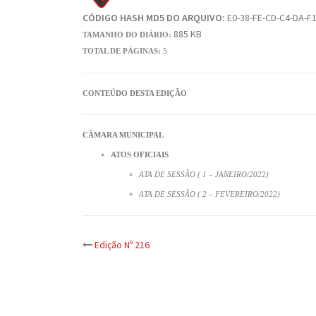
CÓDIGO HASH MD5 DO ARQUIVO:
E0-38-FE-CD-C4-DA-F1
885 KB
TAMANHO DO DIÁRIO:
TOTAL DE PÁGINAS:
5
CONTEÚDO DESTA EDIÇÃO
CÂMARA MUNICIPAL
ATOS OFICIAIS
ATA DE SESSÃO ( 1 – JANEIRO/2022)
ATA DE SESSÃO ( 2 – FEVEREIRO/2022)
Post
Edição Nº 216
navigation