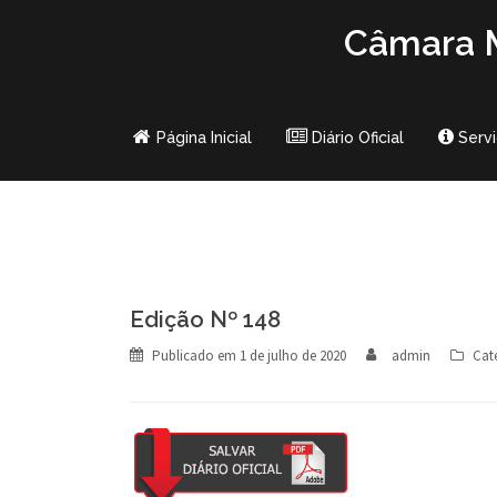
Skip
Câmara M
to
content
Página Inicial
Diário Oficial
Serv
Edição Nº 148
Publicado em
1 de julho de 2020
admin
Cat