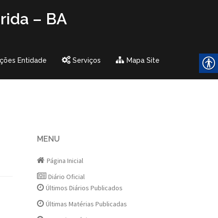
rida – BA
ções Entidade
Serviços
Mapa Site
MENU
Página Inicial
Diário Oficial
Últimos Diários Publicados
Últimas Matérias Publicadas