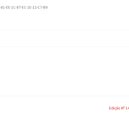
-81-EE-1C-87-EC-1E-12-C7-B9
Edição Nº 1