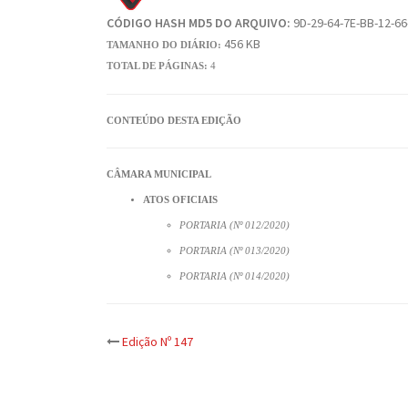
CÓDIGO HASH MD5 DO ARQUIVO:
9D-29-64-7E-BB-12-66
456 KB
TAMANHO DO DIÁRIO:
TOTAL DE PÁGINAS:
4
CONTEÚDO DESTA EDIÇÃO
CÂMARA MUNICIPAL
ATOS OFICIAIS
PORTARIA (Nº 012/2020)
PORTARIA (Nº 013/2020)
PORTARIA (Nº 014/2020)
Post
Edição Nº 147
navigation