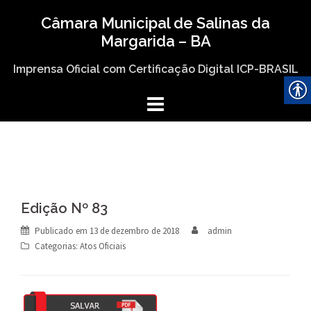
Skip
Câmara Municipal de Salinas da
to
Margarida – BA
content
Imprensa Oficial com Certificação Digital ICP-BRASIL
Edição Nº 83
Publicado em
13 de dezembro de 2018
admin
Categorias:
Atos Oficiais