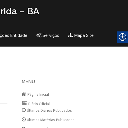
rida – BA
ções Entidade
Serviços
Mapa Site
MENU
Página Inicial
Diário Oficial
Últimos Diários Publicados
Últimas Matérias Publicadas