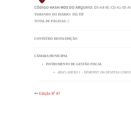
CÓDIGO HASH MD5 DO ARQUIVO:
D5-A4-9C-CD-A1-05-AC
361 KB
TAMANHO DO DIÁRIO:
TOTAL DE PÁGINAS:
2
CONTEÚDO DESTA EDIÇÃO
CÂMARA MUNICIPAL
INSTRUMENTO DE GESTÃO FISCAL
(RGF) ANEXO 1 – DEMONST. DA DESPESA COM P
Post
Edição Nº 47
navigation