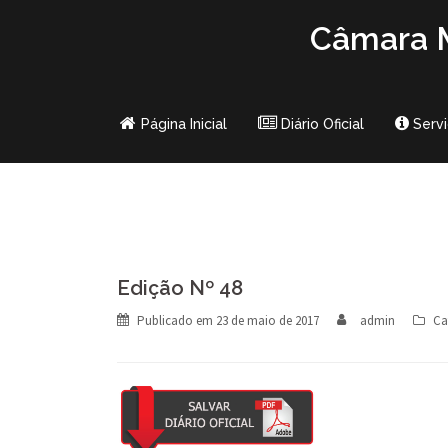
Skip
Câmara M
to
content
Página Inicial
Diário Oficial
Serv
Edição Nº 48
Publicado em
23 de maio de 2017
admin
Ca