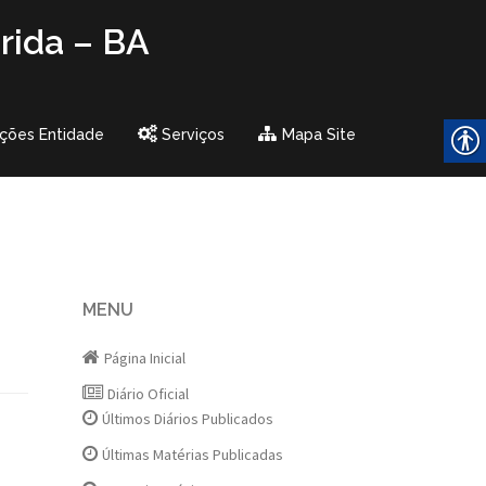
rida – BA
ções Entidade
Serviços
Mapa Site
MENU
Página Inicial
Diário Oficial
Últimos Diários Publicados
Últimas Matérias Publicadas