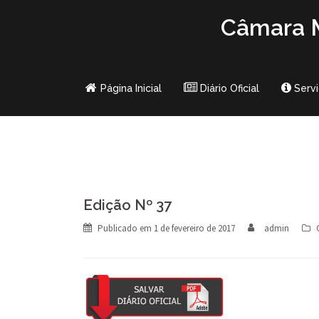
Skip
Câmara M
to
content
Página Inicial
Diário Oficial
Serv
Edição Nº 37
Publicado em
1 de fevereiro de 2017
admin