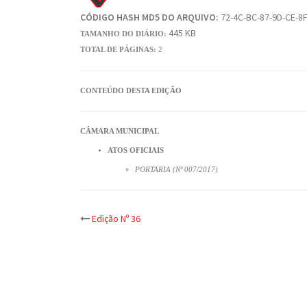
CÓDIGO HASH MD5 DO ARQUIVO:
72-4C-BC-87-9D-CE-8F
445 KB
TAMANHO DO DIÁRIO:
TOTAL DE PÁGINAS:
2
CONTEÚDO DESTA EDIÇÃO
CÂMARA MUNICIPAL
ATOS OFICIAIS
PORTARIA (Nº 007/2017)
Post
Edição Nº 36
navigation